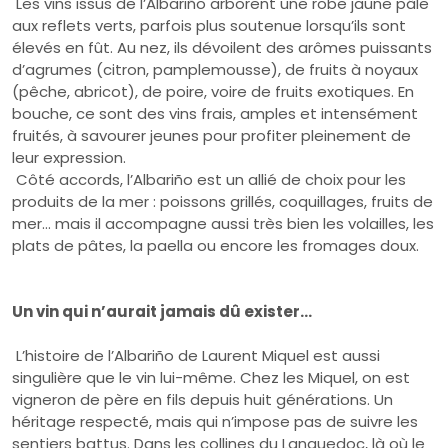
Les vins issus de l’Albariño arborent une robe jaune pâle
aux reflets verts, parfois plus soutenue lorsqu’ils sont
élevés en fût. Au nez, ils dévoilent des arômes puissants
d’agrumes (citron, pamplemousse), de fruits à noyaux
(pêche, abricot), de poire, voire de fruits exotiques. En
bouche, ce sont des vins frais, amples et intensément
fruités, à savourer jeunes pour profiter pleinement de
leur expression.
Côté accords, l’Albariño est un allié de choix pour les
produits de la mer : poissons grillés, coquillages, fruits de
mer… mais il accompagne aussi très bien les volailles, les
plats de pâtes, la paella ou encore les fromages doux.
Un vin qui n’aurait jamais dû exister…
L’histoire de l’Albariño de Laurent Miquel est aussi
singulière que le vin lui-même. Chez les Miquel, on est
vigneron de père en fils depuis huit générations. Un
héritage respecté, mais qui n’impose pas de suivre les
sentiers battus. Dans les collines du Languedoc, là où le