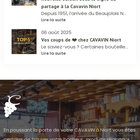
partage à la Cavavin Niort
Depuis 1951, l’arrivée du Beaujolais Nouveau est un rendez-vous incontournable, et cette année encore, il a été accueilli avec le sourire et la convivialité à la Cavavin Niort. Nous avons partagé avec vous une très belle journée placée sous le signe de la découverte, de la bonne humeur et du plaisir de déguster.
Lire la suite
06 août 2025
Vos coups de ❤️ chez CAVAVIN Niort
Le saviez-vous ? Certaines bouteilles partent (presque) plus vite qu’elles n’arrivent ! Nous avons compilé pour vous les 5 références les plus vendues ces dernières semaines à la cave : celles que vous avez préférées, recommandées, offertes… et redemandées.
Lire la suite
En poussant la porte de votre CAVAVIN à Niort vous êtes
certains de trouver votre bonheur : produits régionaux,